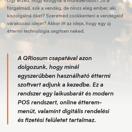
Úgy érzed, hogy kifogytál a munkaerőből? Jó a
forgalmad, sok a vendég, de nincs elég ember, aki
kiszolgálná őket? Szeretnéd csökkenteni a vendégeid
várakozási idejét? Akkor itt az ideje, hogy egy új
éttermi technológia segítsen neked.
A QRiosum csapatával azon
dolgozunk, hogy minél
egyszerűbben használható éttermi
szoftvert adjunk a kezedbe. Ez a
rendszer egy laikusbarát és modern
POS rendszert, online étterem-
menüt, valamint digitális rendelési
és fizetési felületet tartalmaz.