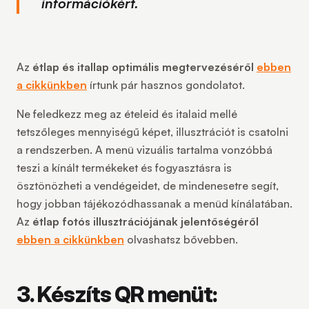
információkért.
Az
étlap és itallap optimális megtervezéséről
ebben
a cikkünkben
írtunk pár hasznos gondolatot.
Ne feledkezz meg az ételeid és italaid mellé
tetszőleges mennyiségű képet, illusztrációt is csatolni
a rendszerben. A menü vizuális tartalma vonzóbbá
teszi a kínált termékeket és fogyasztásra is
ösztönözheti a vendégeidet, de mindenesetre segít,
hogy jobban tájékozódhassanak a menüd kínálatában.
Az
étlap fotós illusztrációjának jelentőségéről
ebben a cikkünkben
olvashatsz bővebben.
3. Készíts QR menüt: