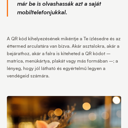
már be is olvashassák azt a saját
mobiltelefonjukkal.
A QR kód kihelyezésének mikéntje a Te ízlésedre és az
éttermed arculatára van bízva. Akár asztalokra, akár a
bejárathoz, akár a falra is kiteheted a QR kódot –
matrica, menükártya, plakát vagy más formában –; a
lényeg, hogy jól látható és egyértelmű legyen a
vendégeid számára.