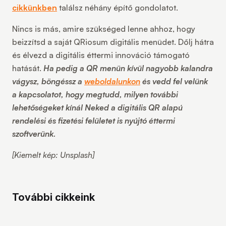
cikkünkben
találsz néhány építő gondolatot.
Nincs is más, amire szükséged lenne ahhoz, hogy
beizzítsd a saját QRiosum digitális menüdet. Dőlj hátra
és élvezd a digitális éttermi innováció támogató
hatását.
Ha pedig a QR menün kívül nagyobb kalandra
vágysz, böngéssz a
weboldalunkon
és vedd fel velünk
a kapcsolatot, hogy megtudd, milyen további
lehetőségeket kínál Neked a digitális QR alapú
rendelési és fizetési felületet is nyújtó éttermi
szoftverünk.
[Kiemelt kép: Unsplash]
További cikkeink