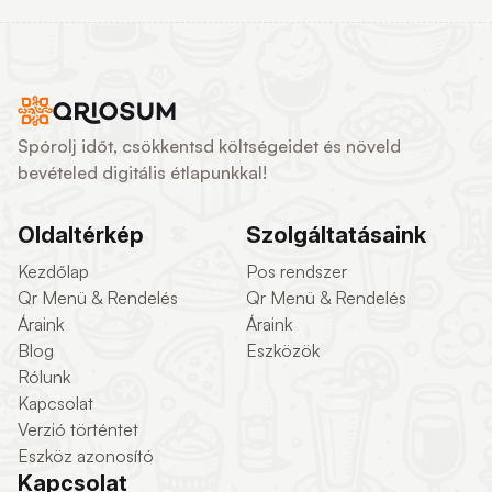
Spórolj időt, csökkentsd költségeidet és növeld
bevételed digitális étlapunkkal!
Oldaltérkép
Szolgáltatásaink
Kezdőlap
Pos rendszer
Qr Menü & Rendelés
Qr Menü & Rendelés
Áraink
Áraink
Blog
Eszközök
Rólunk
Kapcsolat
Verzió történtet
Eszköz azonosító
Kapcsolat