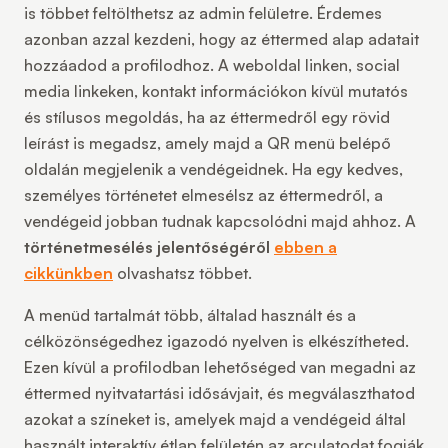
is többet feltölthetsz az admin felületre. Érdemes
azonban azzal kezdeni, hogy az éttermed alap adatait
hozzáadod a profilodhoz. A weboldal linken, social
media linkeken, kontakt információkon kívül mutatós
és stílusos megoldás, ha az éttermedről egy rövid
leírást is megadsz, amely majd a QR menü belépő
oldalán megjelenik a vendégeidnek. Ha egy kedves,
személyes történetet elmesélsz az éttermedről, a
vendégeid jobban tudnak kapcsolódni majd ahhoz. A
történetmesélés jelentőségéről
ebben a
cikkünkben
olvashatsz többet.
A menüd tartalmát több, általad használt és a
célközönségedhez igazodó nyelven is elkészítheted.
Ezen kívül a profilodban lehetőséged van megadni az
éttermed nyitvatartási idősávjait, és megválaszthatod
azokat a színeket is, amelyek majd a vendégeid által
használt interaktív étlap felületén az arculatodat fogják