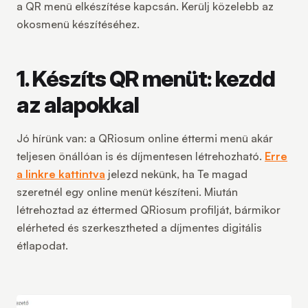
a QR menü elkészítése kapcsán. Kerülj közelebb az
okosmenü készítéséhez.
1. Készíts QR menüt: kezdd
az alapokkal
Jó hírünk van: a QRiosum online éttermi menü akár
teljesen önállóan is és díjmentesen létrehozható.
Erre
a linkre kattintva
jelezd nekünk, ha Te magad
szeretnél egy online menüt készíteni.
Miután
létrehoztad az éttermed QRiosum profilját, bármikor
elérheted és szerkesztheted a díjmentes digitális
étlapodat.