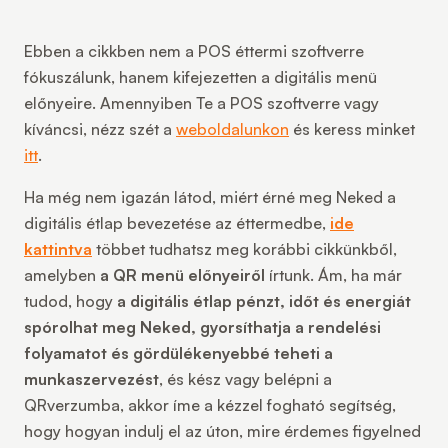
Ebben a cikkben nem a POS éttermi szoftverre
fókuszálunk, hanem kifejezetten a digitális menü
előnyeire. Amennyiben Te a POS szoftverre vagy
kíváncsi, nézz szét a
weboldalunkon
és keress minket
itt
.
Ha még nem igazán látod, miért érné meg Neked a
digitális étlap bevezetése az éttermedbe,
ide
kattintva
többet tudhatsz meg korábbi cikkünkből,
amelyben
a QR menü előnyeiről
írtunk. Ám, ha már
tudod, hogy
a digitális étlap pénzt, időt és energiát
spórolhat meg Neked, gyorsíthatja a rendelési
folyamatot és gördülékenyebbé teheti a
munkaszervezést
, és kész vagy belépni a
QRverzumba, akkor íme a kézzel fogható segítség,
hogy hogyan indulj el az úton, mire érdemes figyelned