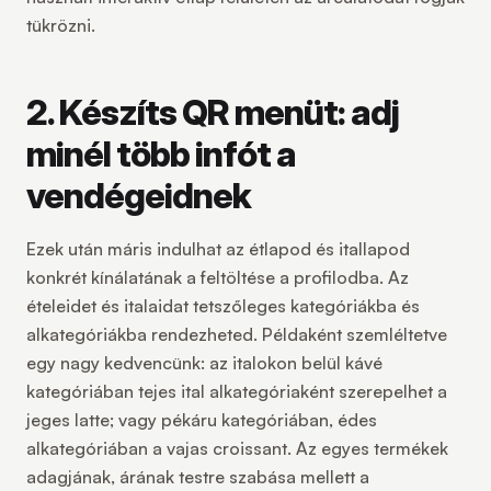
tükrözni.
2. Készíts QR menüt: adj
minél több infót a
vendégeidnek
Ezek után máris indulhat az étlapod és itallapod
konkrét kínálatának a feltöltése a profilodba. Az
ételeidet és italaidat tetszőleges kategóriákba és
alkategóriákba rendezheted. Példaként szemléltetve
egy nagy kedvencünk: az italokon belül kávé
kategóriában tejes ital alkategóriaként szerepelhet a
jeges latte; vagy pékáru kategóriában, édes
alkategóriában a vajas croissant. Az egyes termékek
adagjának, árának testre szabása mellett a