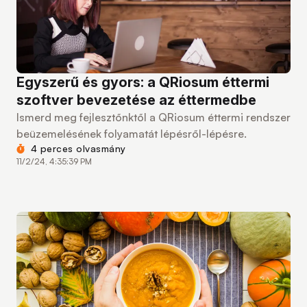
Egyszerű és gyors: a QRiosum éttermi
szoftver bevezetése az éttermedbe
Ismerd meg fejlesztőnktől a QRiosum éttermi rendszer
beüzemelésének folyamatát lépésről-lépésre.
4 perces olvasmány
11/2/24, 4:35:39 PM