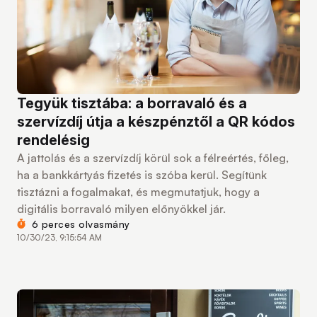
Tegyük tisztába: a borravaló és a
szervízdíj útja a készpénztől a QR kódos
rendelésig
A jattolás és a szervízdíj körül sok a félreértés, főleg,
ha a bankkártyás fizetés is szóba kerül. Segítünk
tisztázni a fogalmakat, és megmutatjuk, hogy a
digitális borravaló milyen előnyökkel jár.
6 perces olvasmány
10/30/23, 9:15:54 AM