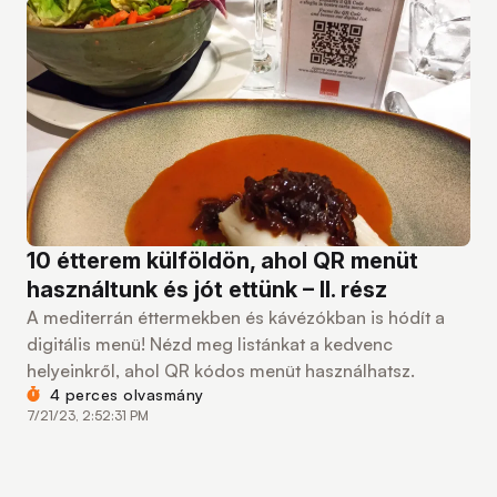
10 étterem külföldön, ahol QR menüt
használtunk és jót ettünk – II. rész
A mediterrán éttermekben és kávézókban is hódít a
digitális menü! Nézd meg listánkat a kedvenc
helyeinkről, ahol QR kódos menüt használhatsz.
4 perces olvasmány
7/21/23, 2:52:31 PM