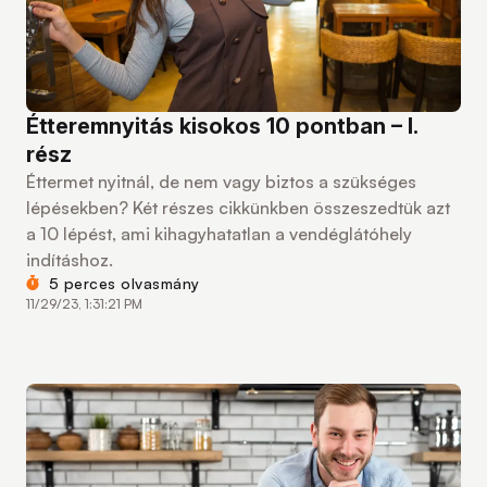
Étteremnyitás kisokos 10 pontban – I.
rész
Éttermet nyitnál, de nem vagy biztos a szükséges
lépésekben? Két részes cikkünkben összeszedtük azt
a 10 lépést, ami kihagyhatatlan a vendéglátóhely
indításhoz.
5 perces olvasmány
11/29/23, 1:31:21 PM