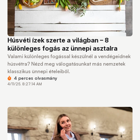
Húsvéti ízek szerte a világban – 8
különleges fogás az ünnepi asztalra
Valami különleges fogással készülnél a vendégeidnek
húsvétra? Nézd meg válogatásunkat más nemzetek
klasszikus ünnepi ételeiből.
4 perces olvasmány
4/11/25, 8:27:14 AM