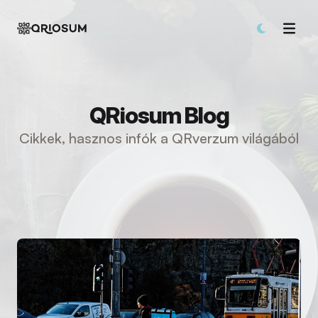
QRiosum Blog
Cikkek, hasznos infók a QRverzum világából