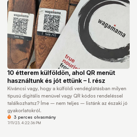
10 étterem külföldön, ahol QR menüt
használtunk és jót ettünk – I. rész
Kíváncsi vagy, hogy a külföldi vendéglátásban milyen
típusú digitális menüvel vagy QR kódos rendeléssel
találkozhatsz? Íme – nem teljes – listánk az északi jó
gyakorlatokról.
3 perces olvasmány
7/11/23, 4:22:36 PM