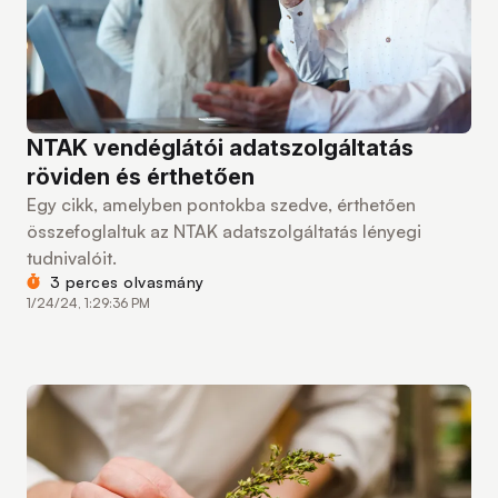
NTAK vendéglátói adatszolgáltatás
röviden és érthetően
Egy cikk, amelyben pontokba szedve, érthetően
összefoglaltuk az NTAK adatszolgáltatás lényegi
tudnivalóit.
3 perces olvasmány
1/24/24, 1:29:36 PM