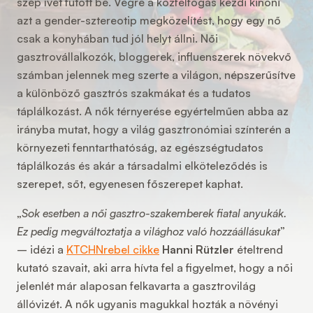
szép ívet futott be. Végre a közfelfogás kezdi kinőni
azt a gender-sztereotip megközelítést, hogy egy nő
csak a konyhában tud jól helyt állni. Női
gasztrovállalkozók, bloggerek, influenszerek növekvő
számban jelennek meg szerte a világon, népszerűsítve
a különböző gasztrós szakmákat és a tudatos
táplálkozást. A nők térnyerése egyértelműen abba az
irányba mutat, hogy a világ gasztronómiai színterén a
környezeti fenntarthatóság, az egészségtudatos
táplálkozás és akár a társadalmi elköteleződés is
szerepet, sőt, egyenesen főszerepet kaphat.
„
Sok esetben a női gasztro-szakemberek fiatal anyukák.
Ez pedig megváltoztatja a világhoz való hozzáállásukat
”
– idézi a
KTCHNrebel cikke
Hanni Rützler
ételtrend
kutató szavait, aki arra hívta fel a figyelmet, hogy a női
jelenlét már alaposan felkavarta a gasztrovilág
állóvizét. A nők ugyanis magukkal hozták a növényi