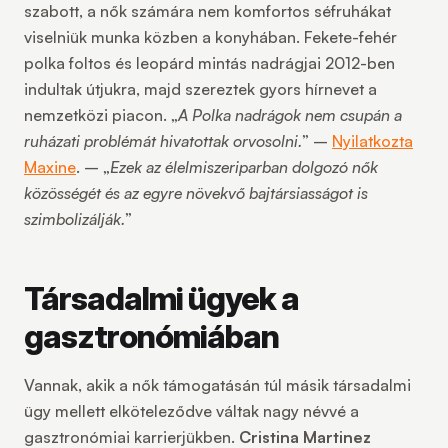
szabott, a nők számára nem komfortos séfruhákat
viselniük munka közben a konyhában. Fekete-fehér
polka foltos és leopárd mintás nadrágjai 2012-ben
indultak útjukra, majd szereztek gyors hírnevet a
nemzetközi piacon. „
A Polka nadrágok nem csupán a
ruházati problémát hivatottak orvosolni.
” –
Nyilatkozta
Maxine
. – „
Ezek az élelmiszeriparban dolgozó nők
közösségét és az egyre növekvő bajtársiasságot is
szimbolizálják.
”
Társadalmi ügyek a
gasztronómiában
Vannak, akik a nők támogatásán túl másik társadalmi
ügy mellett elköteleződve váltak nagy névvé a
gasztronómiai karrierjükben.
Cristina Martinez