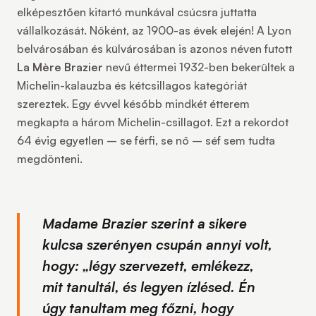
elképesztően kitartó munkával csúcsra juttatta
vállalkozását. Nőként, az 1900-as évek elején! A Lyon
belvárosában és külvárosában is azonos néven futott
La Mère Brazier
nevű éttermei 1932-ben bekerültek a
Michelin-kalauzba és kétcsillagos kategóriát
szereztek. Egy évvel később mindkét étterem
megkapta a három Michelin-csillagot. Ezt a rekordot
64 évig egyetlen – se férfi, se nő – séf sem tudta
megdönteni.
Madame Brazier szerint a sikere
kulcsa szerényen csupán annyi volt,
hogy: „légy szervezett, emlékezz,
mit tanultál, és legyen ízlésed. Én
úgy tanultam meg főzni, hogy