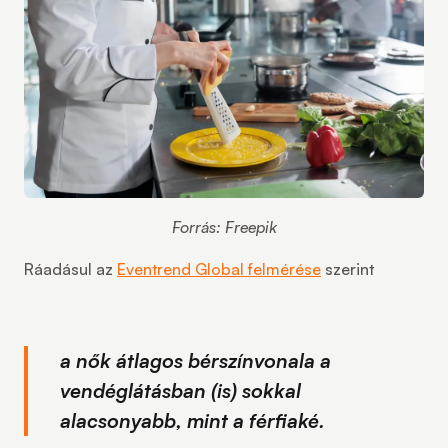
Forrás: Freepik
Ráadásul az
Eventrend Global felmérése
szerint
a nők átlagos bérszínvonala a
vendéglátásban (is) sokkal
alacsonyabb, mint a férfiaké.