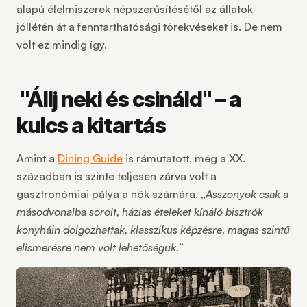
alapú élelmiszerek népszerűsítésétől az állatok
jóllétén át a fenntarthatósági törekvéseket is. De nem
volt ez mindig így.
"Állj neki és csináld" – a
kulcs a kitartás
Amint a
Dining Guide
is rámutatott, még a XX.
században is szinte teljesen zárva volt a
gasztronómiai pálya a nők számára. „
Asszonyok csak a
másodvonalba sorolt, házias ételeket kínáló bisztrók
konyháin dolgozhattak, klasszikus képzésre, magas szintű
elismerésre nem volt lehetőségük.
”