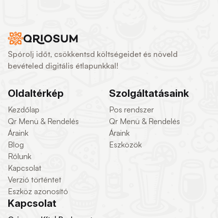
Spórolj időt, csökkentsd költségeidet és növeld
bevételed digitális étlapunkkal!
Oldaltérkép
Szolgáltatásaink
Kezdőlap
Pos rendszer
Qr Menü & Rendelés
Qr Menü & Rendelés
Áraink
Áraink
Blog
Eszközök
Rólunk
Kapcsolat
Verzió történtet
Eszköz azonosító
Kapcsolat