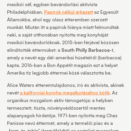
mexikói séf, egyben bevándorlási aktivista
Philadelphiában.
Papírok nélkül érkezett
az Egyesült
Államokba, ahol egy olasz étteremben szerzett
munkát. Miután itt a papírok hiánya miatt felmondtak
neki, a saját otthonában nyitotta meg konyháját
mexikói bevándorlóknak. 2015-ben férjével közösen
elindították éttermüket: a
South Philly Barbacoa
-t,
amely a nevét egy dél-amerikai húsételről (barbacoa)
kapta. 2016-ban a Bon Appétit magazin ezt a helyet
Amerika tíz legjobb éttermei közé választotta be.
Alice Waters
étteremtulajdonos, író és aktivista, akinek
nevét
a kaliforniai konyha megalkotásához kötik
. Az
organikus mozgalom aktív támogatója: a helyben
termesztett, tiszta, növényvédőszertől mentes
alapanyagok hirdetője. 1971-ben nyitotta meg
Chez
Panisse
nevű éttermét, amely a termelői piac és a
„farm-to-table” (termőföldtől az asztalig) mozgalom