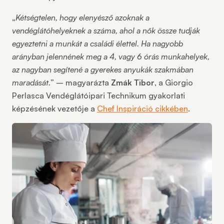
„
Kétségtelen, hogy elenyésző azoknak a
vendéglátóhelyeknek a száma, ahol a nők össze tudják
egyeztetni a munkát a családi élettel. Ha nagyobb
arányban jelennének meg a 4, vagy 6 órás munkahelyek,
az nagyban segítené a gyerekes anyukák szakmában
maradását.
” – magyarázta
Zmák Tibor
, a Giorgio
Perlasca Vendéglátóipari Technikum gyakorlati
képzésének vezetője a
Chef Inspiráció cikkében
.