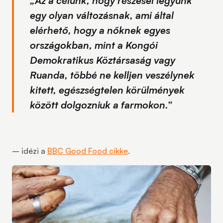
„
Az a célunk, hogy részesei legyünk
egy olyan változásnak, ami által
elérhető, hogy a nőknek egyes
országokban, mint a Kongói
Demokratikus Köztársaság vagy
Ruanda, többé ne kelljen veszélynek
kitett, egészségtelen körülmények
között dolgozniuk a farmokon.
”
– idézi a
BBC Good Food cikke
.