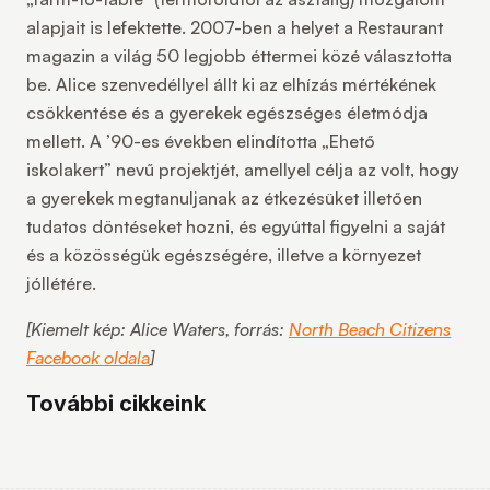
alapjait is lefektette. 2007-ben a helyet a Restaurant
magazin a világ 50 legjobb éttermei közé választotta
be. Alice szenvedéllyel állt ki az elhízás mértékének
csökkentése és a gyerekek egészséges életmódja
mellett. A ’90-es években elindította „
Ehető
iskolakert
” nevű projektjét, amellyel célja az volt, hogy
a gyerekek megtanuljanak az étkezésüket illetően
tudatos döntéseket hozni, és egyúttal figyelni a saját
és a közösségük egészségére, illetve a környezet
jóllétére.
[Kiemelt kép: Alice Waters, forrás:
North Beach Citizens
Facebook oldala
]
További cikkeink