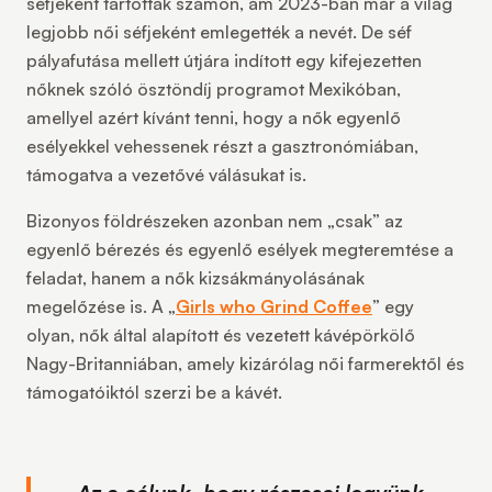
séfjeként tartották számon, ám 2023-ban már a világ
legjobb női séfjeként emlegették a nevét. De séf
pályafutása mellett útjára indított egy kifejezetten
nőknek szóló ösztöndíj programot Mexikóban,
amellyel azért kívánt tenni, hogy a nők egyenlő
esélyekkel vehessenek részt a gasztronómiában,
támogatva a vezetővé válásukat is.
Bizonyos földrészeken azonban nem „csak” az
egyenlő bérezés és egyenlő esélyek megteremtése a
feladat, hanem a nők kizsákmányolásának
megelőzése is. A „
Girls who Grind Coffee
” egy
olyan, nők által alapított és vezetett kávépörkölő
Nagy-Britanniában, amely kizárólag női farmerektől és
támogatóiktól szerzi be a kávét.