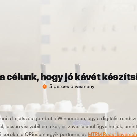
a célunk, hogy jó kávét készít
3 perces olvasmány
ni a Lejátszás gombot a Winampban, úgy a digitális rendsze
lassan visszabillen a kar, és zavartalanul figyelhetjük, amin
i sorokat a QRiosum egyik partnere, az
MTRM Roast kávéműhe