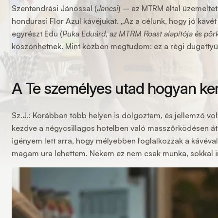
Szentandrási Jánossal
(
Jancsi
)
– az MTRM által üzemeltete
hondurasi Flor Azul kávéjukat. „Az a célunk, hogy jó kávé
egyrészt Edu (
Puka Eduárd, az MTRM Roast alapítója és pör
köszönhetnek. Mint közben megtudom: ez a régi dugattyú
A Te személyes utad hogyan ke
Sz.J.:
Korábban több helyen is dolgoztam, és jellemző volt
kezdve a négycsillagos hotelben való masszőrködésen át 
igényem lett arra, hogy mélyebben foglalkozzak a kávéval.
magam ura lehettem. Nekem ez nem csak munka, sokkal 