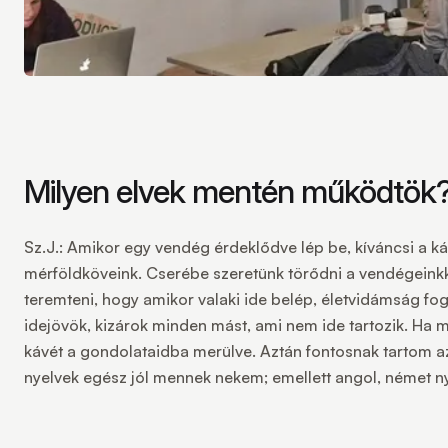
Milyen elvek mentén működtök
Sz.J.:
Amikor egy vendég érdeklődve lép be, kíváncsi a kávéi
mérföldköveink. Cserébe szeretünk törődni a vendégeinkke
teremteni, hogy amikor valaki ide belép, életvidámság fo
idejövök, kizárok minden mást, ami nem ide tartozik. Ha 
kávét a gondolataidba merülve. Aztán fontosnak tartom azt
nyelvek egész jól mennek nekem; emellett angol, német nye