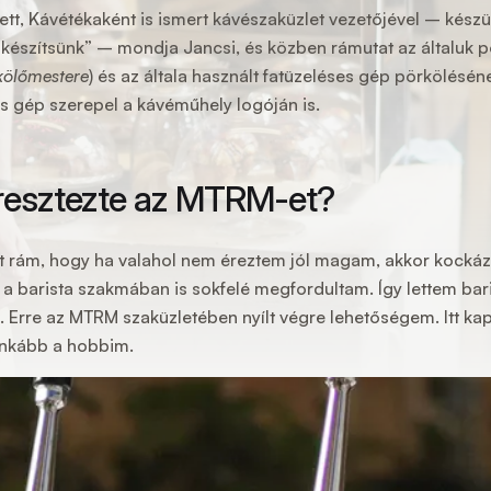
tt, Kávétékaként is ismert kávészaküzlet vezetőjével
– készül
t készítsünk” – mondja Jancsi, és közben rámutat az általuk 
kölőmestere
) és az általa használt fatüzeléses gép pörkölés
s gép szerepel a kávéműhely logóján is.
resztezte az MTRM-et?
 rám, hogy ha valahol nem éreztem jól magam, akkor kockázta
a barista szakmában is sokfelé megfordultam. Így lettem bar
 Erre az MTRM szaküzletében nyílt végre lehetőségem. Itt kap
inkább a hobbim.