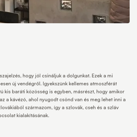
szajelzés, hogy jól csináljuk a dolgunkat. Ezek a mi
ljesen új vendégről. Igyekszünk kellemes atmoszférát
tú kis baráti közösség is egyben, másrészt, hogy amikor
 az a kávézó, ahol nyugodt csönd van és meg lehet inni a
zlovákiából származom, így a szlovák, cseh és a szláv
csolat kialakításának.