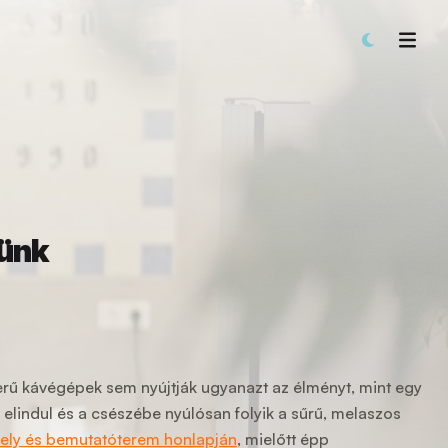
sünk
rű kávégépek sem nyújtják ugyanazt az élményt, mint egy
t elindul és a csészébe nyúlósan folyik a sűrű, melaszos
ly és bemutatóterem honlapján
, mielőtt épp