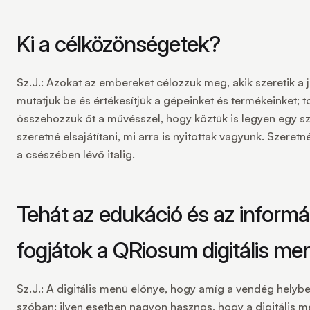
Ki a célközönségetek?
Sz.J.:
Azokat az embereket célozzuk meg, akik szeretik a 
mutatjuk be és értékesítjük a gépeinket és termékeinket; t
összehozzuk őt a művésszel, hogy köztük is legyen egy sz
szeretné elsajátítani, mi arra is nyitottak vagyunk. Szer
a csészében lévő italig.
Tehát az edukáció és az inform
fogjátok a QRiosum digitális men
Sz.J.:
A digitális menü előnye, hogy amíg a vendég helyben
szóban: ilyen esetben nagyon hasznos, hogy a digitális m