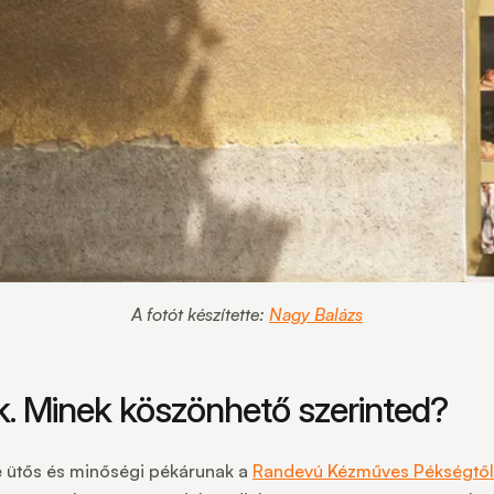
A fotót készítette:
Nagy Balázs
k. Minek köszönhető szerinted?
e ütős és minőségi pékárunak a
Randevú Kézműves Pékségtől