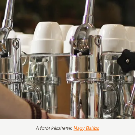
A fotót készítette:
Nagy Balázs