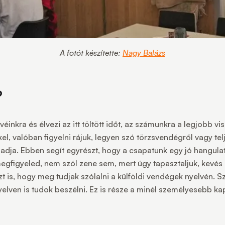
A fotót készítette:
Nagy Balázs
?
nkra és élvezi az itt töltött időt, az számunkra a legjobb vis
l, valóban figyelni rájuk, legyen szó törzsvendégről vagy te
gadja. Ebben segít egyrészt, hogy a csapatunk egy jó hangula
megfigyeled, nem szól zene sem, mert úgy tapasztaljuk, kevés
 is, hogy meg tudjak szólalni a külföldi vendégek nyelvén. S
lven is tudok beszélni. Ez is része a minél személyesebb kap