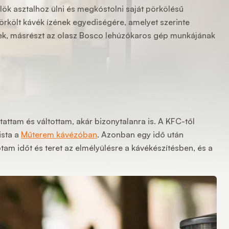
ök asztalhoz ülni és megkóstolni saját pörkölésű
pörkölt kávék ízének egyediségére, amelyet szerinte
ének, másrészt az olasz Bosco lehúzókaros gép munkájának
ttam és váltottam, akár bizonytalanra is. A KFC-től
ista a
Műterem kávézóban
. Azonban egy idő után
tam időt és teret az elmélyülésre a kávékészítésben, és a