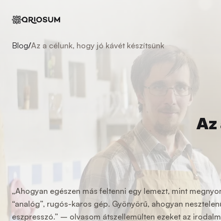
Blog
/
Az a célunk, hogy jó kávét készítsünk
Az 
„Ahogyan egészen más feltenni egy lemezt, mint megnyom
“analóg”, rugós-karos gép. Gyönyörű, ahogyan nesztelenül, 
eszpresszó.” – olvasom átszellemülten ezeket az irodalm