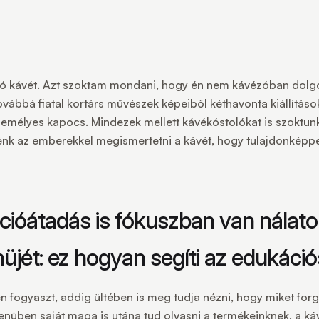
jó kávét. Azt szoktam mondani, hogy én nem kávézóban dolgoz
ovábbá fiatal kortárs művészek képeiből kéthavonta kiállításo
emélyes kapocs. Mindezek mellett kávékóstolókat is szoktunk 
etnénk az emberekkel megismertetni a kávét, hogy tulajdonképp
ációátadás is fókuszban van nálat
üjét: ez hogyan segíti az edukációs
 fogyaszt, addig ültében is meg tudja nézni, hogy miket for
enüben saját maga is utána tud olvasni a termékeinknek, a k