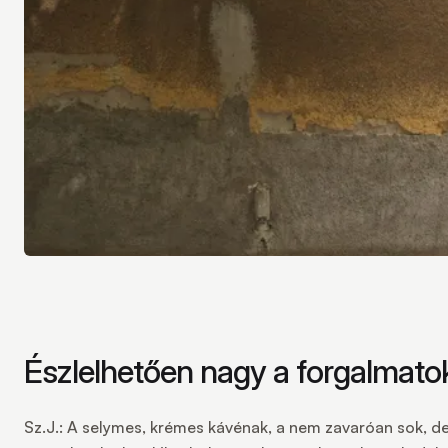
Észlelhetően nagy a forgalmato
Sz.J.:
A selymes, krémes kávénak, a nem zavaróan sok, d