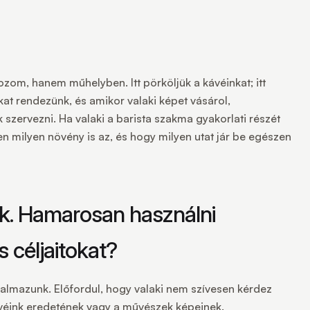
om, hanem műhelyben. Itt pörköljük a kávéinkat; itt
kat rendezünk, és amikor valaki képet vásárol,
szervezni. Ha valaki a barista szakma gyakorlati részét
en milyen növény is az, és hogy milyen utat jár be egészen
ok. Hamarosan használni
 céljaitokat?
galmazunk. Előfordul, hogy valaki nem szívesen kérdez
ávéink eredetének vagy a művészek képeinek.