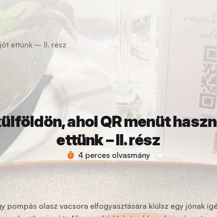
t ettünk – II. rész
ülföldön, ahol QR menüt haszn
ettünk – II. rész
4 perces olvasmány
gy pompás olasz vacsora elfogyasztására kiülsz egy jónak íg