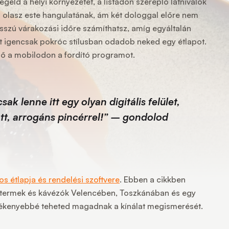
éld a helyi környezetet, a listádon szereplő látnivalók
s olasz este hangulatának, ám két dologgal előre nem
osszú várakozási időre számíthatsz, amíg egyáltalán
rt igencsak pokróc stílusban odadob neked egy étlapot.
elő a mobilodon a fordító programot.
ak lenne itt egy olyan digitális felület,
t, arrogáns pincérrel!
” – gondolod
 étlapja és rendelési szoftvere
. Ebben a cikkben
ttermek és kávézók Velencében, Toszkánában és egy
lékenyebbé teheted magadnak a kínálat megismerését.