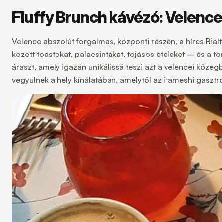
Fluffy Brunch kávézó: Velence
Velence abszolút forgalmas, központi részén, a híres Rial
között toastokat, palacsintákat, tojásos ételeket – és a 
áraszt, amely igazán unikálissá teszi azt a velencei köze
vegyülnek a hely kínálatában, amelytől az itameshi gasztr