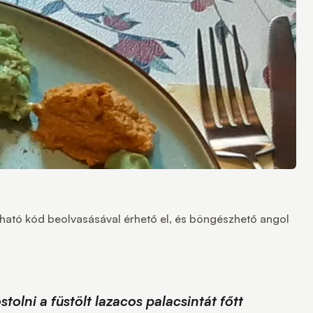
lálható kód beolvasásával érhető el, és böngészhető angol
lni a füstölt lazacos palacsintát főtt