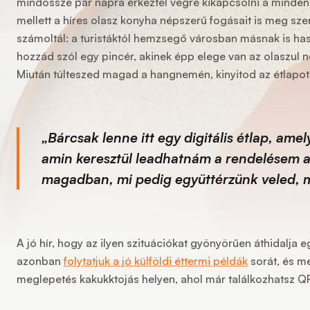
mindössze pár napra érkeztél végre kikapcsolni a mindenna
mellett a híres olasz konyha népszerű fogásait is meg s
számoltál: a turistáktól hemzsegő városban másnak is has
hozzád szól egy pincér, akinek épp elege van az olaszul 
Miután túlteszed magad a hangnemén, kinyitod az étlapot, 
„
Bárcsak lenne itt egy digitális étlap, amel
amin keresztül leadhatnám a rendelésem an
magadban, mi pedig együttérzünk veled, me
A jó hír, hogy az ilyen szituációkat gyönyörűen áthidalja e
azonban
folytatjuk a jó külföldi éttermi példák
sorát, és m
meglepetés kakukktojás helyen, ahol már találkozhatsz 