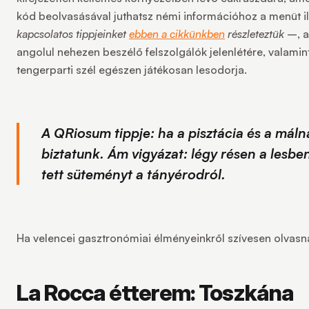
kód beolvasásával juthatsz némi információhoz a menüt il
kapcsolatos tippjeinket
ebben a cikkünkben
részleteztük
–, a
angolul nehezen beszélő felszolgálók jelenlétére, valamint
tengerparti szél egészen játékosan lesodorja.
A QRiosum tippje:
ha a pisztácia és a máln
biztatunk. Ám vigyázat: légy résen a lesben
tett süteményt a tányérodról.
Ha velencei gasztronómiai élményeinkről szívesen olvas
La Rocca étterem: Toszkána