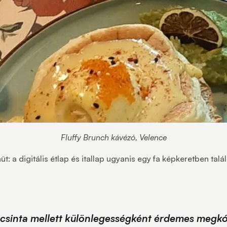
Fluffy Brunch kávézó, Velence
: a digitális étlap és itallap ugyanis egy fa képkeretben ta
sinta mellett különlegességként érdemes megkósto