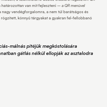
 határozottan van mit fejleszteni –
a QR menüvel
 a nagy vendégforgalomra, a nem túl barátságos és
 rögzített, könnyű tárgyakat a gyakran fel-fellobbanó
táciás-málnás pitéjük megkóstolására
anatban gátlás nélkül ellopják az asztalodra