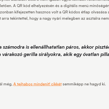
letően. A QR kód elhelyezésén és a digitális menü minőségén
zonban kifejezetten hasznos volt a QR kódos étlap olvasása
 arra tekintettel, hogy a nagy nyári melegben az asztalra nem
a számodra is ellenállhatatlan páros, akkor pisz
 várakozó gerilla sirályokra, akik egy óvatlan pill
nál még,
A tejhabos mindenit! cikkét
semmiképp ne hagyd ki.