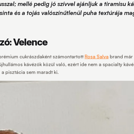
sszal; mellé pedig jó szívvel ajánljuk a tiramisu 
sinta és a tojás valószínűtlenül puha textúrája m
zó: Velence
 és prémium cukrászdaként számontartott
Rosa Salva
brand már a
jhullámos kávézók közül való, ezért ide nem a spacialty kávéő
a pisztácia sem maradt ki.