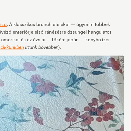
vézó
. A klasszikus brunch ételeket – úgymint többek
kávézó enteriőrje első ránézésre dzsungel hangulatot
, amerikai és az ázsiai – főként japán – konyha ízei
 cikkünkben
írtunk bővebben
).