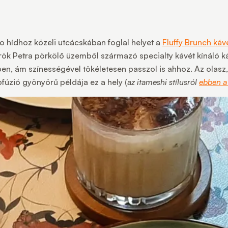
to hídhoz közeli utcácskában foglal helyet a
Fluffy Brunch ká
török Petra pörkölő üzemből származó specialty kávét kínáló 
gben, ám színességével tökéletesen passzol is ahhoz. Az olasz
ofúzió gyönyörű példája ez a hely (
az itameshi stílusról
ebben a