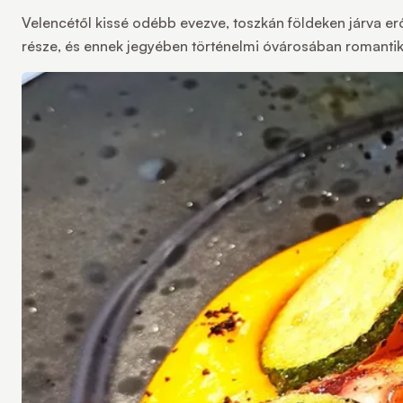
Velencétől kissé odébb evezve, toszkán földeken járva erő
része, és ennek jegyében történelmi óvárosában romantikus