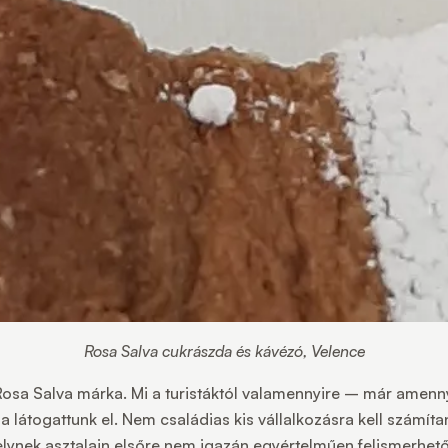
Rosa Salva cukrászda és kávézó, Velence
Rosa Salva márka. Mi a turistáktól valamennyire – már amen
 látogattunk el. Nem családias kis vállalkozásra kell számíta
elynek asztalain elsőre nem igazán egyértelműen felismerhet