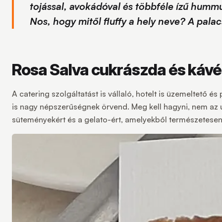
tojással, avokádóval és többféle ízű hummu
Nos, hogy mitől fluffy a hely neve? A palac
Rosa Salva cukrászda és kávé
A catering szolgáltatást is vállaló, hotelt is üzemeltető
is nagy népszerűségnek örvend. Meg kell hagyni, nem az ú
süteményekért és a gelato-ért, amelyekből természetesen 