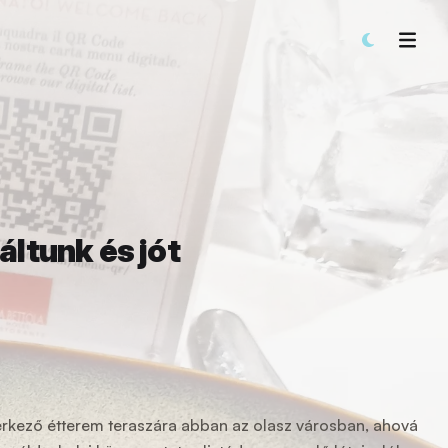
áltunk és jót
érkező étterem teraszára abban az olasz városban, ahová