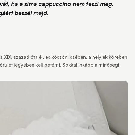
kávét, ha a sima cappuccino nem teszi meg.
agáért beszél majd.
 XIX. század óta él, és köszöni szépen, a helyiek körében
rület jegyében kell betérni. Sokkal inkább a minőségi