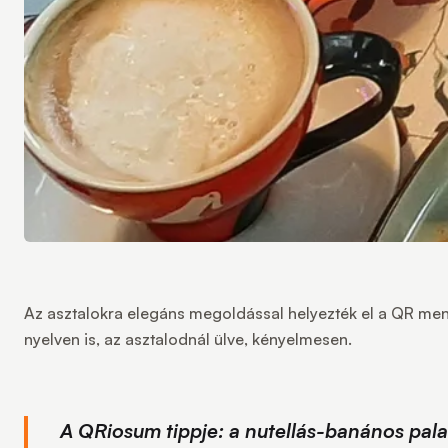
Az asztalokra elegáns megoldással helyezték el a QR menüt
nyelven is, az asztalodnál ülve, kényelmesen.
A QRiosum tippje:
a nutellás-banános palac