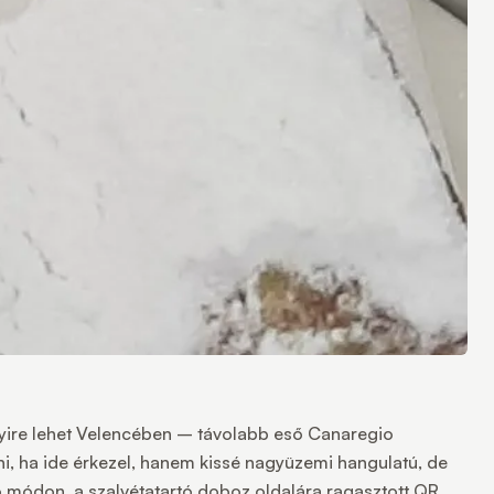
nyire lehet Velencében – távolabb eső Canaregio
ni, ha ide érkezel, hanem kissé nagyüzemi hangulatú, de
ő módon, a szalvétatartó doboz oldalára ragasztott QR