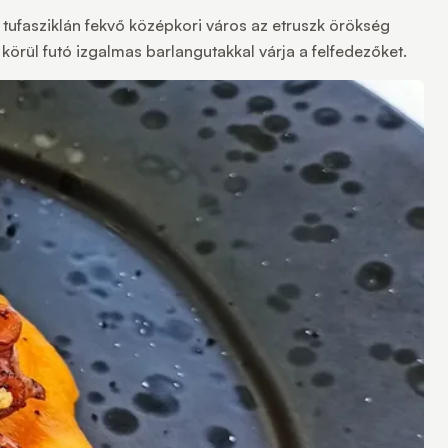
 tufasziklán fekvő középkori város az etruszk örökség
körül futó izgalmas barlangutakkal várja a felfedezőket.