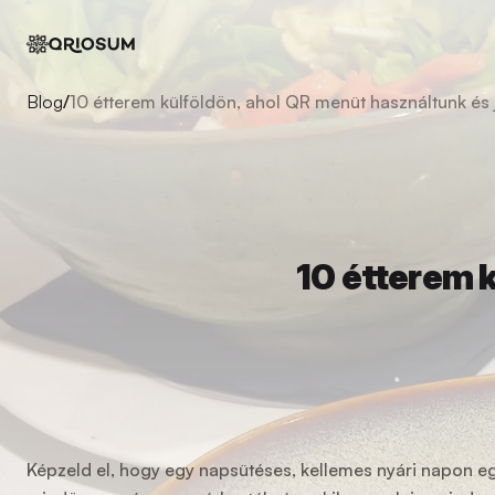
Blog
/
10 étterem külföldön, ahol QR menüt használtunk és jó
10 étterem k
Képzeld el, hogy egy napsütéses, kellemes nyári napon e