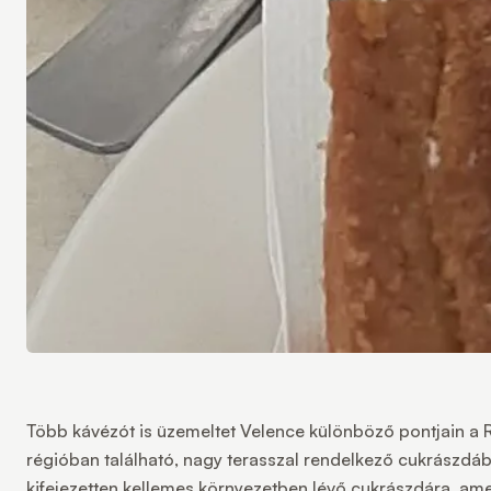
Több kávézót is üzemeltet Velence különböző pontjain a 
régióban található, nagy terasszal rendelkező cukrászdába
kifejezetten kellemes környezetben lévő cukrászdára, am