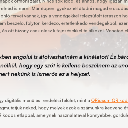
pok otthoni zaját. Nincs sok időd, és ahhoz, hogy igazán meg
zeretnéd ismerni. Már éppen igyekeznél átadni magad e csodá
onló tervei vannak, így a vendégekkel telezsúfolt teraszon h
nem beszélő, folyton kérdező, értetlenkedő vendégekből, ezé
és ott bizony csak olasz kifejezésekkel találkozol. Veheted 
yben angolul is átolvashatnám a kínálatot! És bárcs
élkül, hogy egy szót is kellene beszélnem az unot
rt nekünk is ismerős ez a helyzet.
gy digitális menü és rendelési felület, mint a
QRiosum QR kódos
egmutatjuk neked, hogy melyek azok a számunkra kedvenc é
QR kódos étlappal, amelynek használatával könnyebbé, gördü