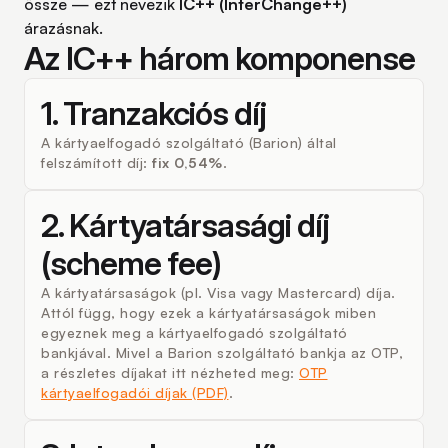
össze — ezt nevezik
IC++ (InterChange++)
árazásnak.
Az IC++ három komponense
1. Tranzakciós díj
A kártyaelfogadó szolgáltató (Barion) által
felszámított díj:
fix 0,54%
.
2. Kártyatársasági díj
(scheme fee)
A kártyatársaságok (pl. Visa vagy Mastercard) díja.
Attól függ, hogy ezek a kártyatársaságok miben
egyeznek meg a kártyaelfogadó szolgáltató
bankjával. Mivel a Barion szolgáltató bankja az OTP,
a részletes díjakat itt nézheted meg:
OTP
kártyaelfogadói díjak (PDF)
.