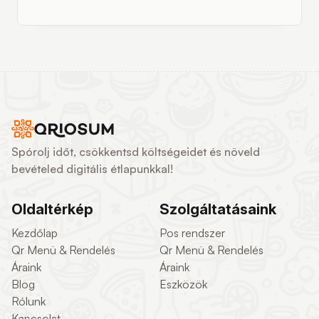
Spórolj időt, csökkentsd költségeidet és növeld
bevételed digitális étlapunkkal!
Oldaltérkép
Szolgáltatásaink
Kezdőlap
Pos rendszer
Qr Menü & Rendelés
Qr Menü & Rendelés
Áraink
Áraink
Blog
Eszközök
Rólunk
Kapcsolat