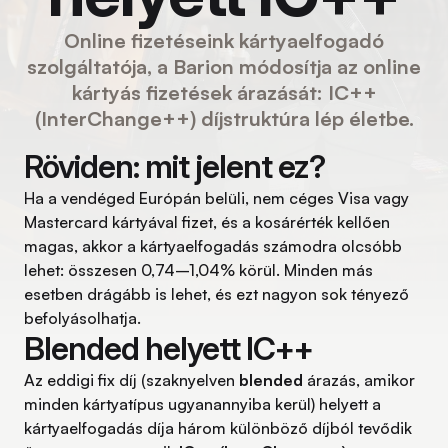
Online fizetéseink kártyaelfogadó
szolgáltatója, a Barion módosítja az online
kártyás fizetések árazását: IC++
(InterChange++) díjstruktúra lép életbe.
Röviden: mit jelent ez?
Ha a vendéged Európán belüli, nem céges Visa vagy
Mastercard kártyával fizet, és a kosárérték kellően
magas, akkor a kártyaelfogadás számodra olcsóbb
lehet: összesen 0,74–1,04% körül. Minden más
esetben drágább is lehet, és ezt nagyon sok tényező
befolyásolhatja.
Blended helyett IC++
Az eddigi fix díj (szaknyelven
blended
árazás, amikor
minden kártyatípus ugyanannyiba kerül) helyett a
kártyaelfogadás díja három különböző díjból tevődik