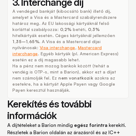
3. Interchange díj
A vendéged bankját (kibocsátó bank) illető díj,
amelyet a Visa és a Mastercard szabályrendszere
határoz meg. Az EU lakossági kártyáknál felső
korláttal szabályozza:
0,2%
betéti,
0,3%
hitelkártyák esetén. Céges kártyáknál jellemzően
1,35–1,65%
. A Visa és a Mastercard díjai
nyilvánosak:
Visa interchange
,
Mastercard
interchange
. Egyéb kártyák (pl. American Express)
esetén ez a díj magasabb lehet.
Ha a pénz nem mozog bankok között (tehát a
vendég is OTP-s, mint a Barion), akkor ezt a díjat
nem számolják fel. Ez
nem vonatkozik
azokra az
esetekre, ha a kártyát Apple Payen vagy Google
Payen keresztül használják.
Kerekítés és további
információk
A díjtételeket a Barion mindig
egész forintra
kerekíti.
Részletek a Barion oldalán az árazásról és az IC++