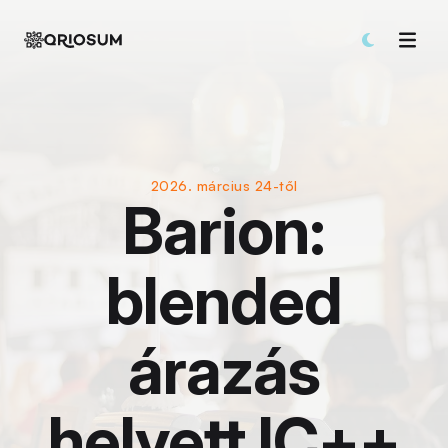
2026. március 24-től
Barion:
blended
árazás
helyett IC++