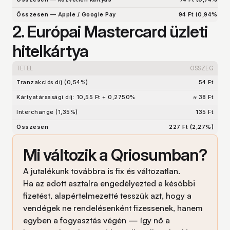
Összesen — Apple / Google Pay
94 Ft (0,94%)
2. Európai Mastercard üzleti
hitelkártya
TÉTEL
ÖSSZEG
Tranzakciós díj (0,54%)
54 Ft
Kártyatársasági díj: 10,55 Ft + 0,2750%
≈ 38 Ft
Interchange (1,35%)
135 Ft
Összesen
227 Ft (2,27%)
Mi változik a Qriosumban?
A jutalékunk továbbra is fix és változatlan.
Ha az adott asztalra engedélyezted a későbbi
fizetést, alapértelmezetté tesszük azt, hogy a
vendégek ne rendelésenként fizessenek, hanem
egyben a fogyasztás végén — így nő a