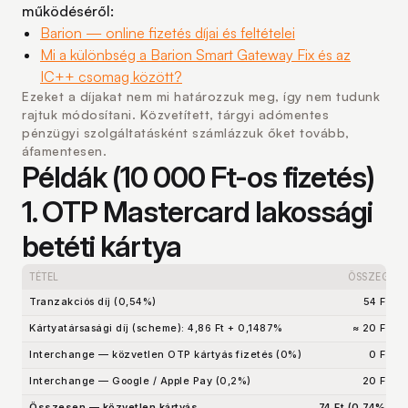
működéséről:
Barion — online fizetés díjai és feltételei
Mi a különbség a Barion Smart Gateway Fix és az
IC++ csomag között?
Ezeket a díjakat nem mi határozzuk meg, így nem tudunk
rajtuk módosítani. Közvetített, tárgyi adómentes
pénzügyi szolgáltatásként számlázzuk őket tovább,
áfamentesen.
Példák (10 000 Ft-os fizetés)
1. OTP Mastercard lakossági
betéti kártya
TÉTEL
ÖSSZEG
Tranzakciós díj (0,54%)
54 Ft
Kártyatársasági díj (scheme): 4,86 Ft + 0,1487%
≈ 20 Ft
Interchange — közvetlen OTP kártyás fizetés (0%)
0 Ft
Interchange — Google / Apple Pay (0,2%)
20 Ft
Összesen — közvetlen kártyás
74 Ft (0,74%)