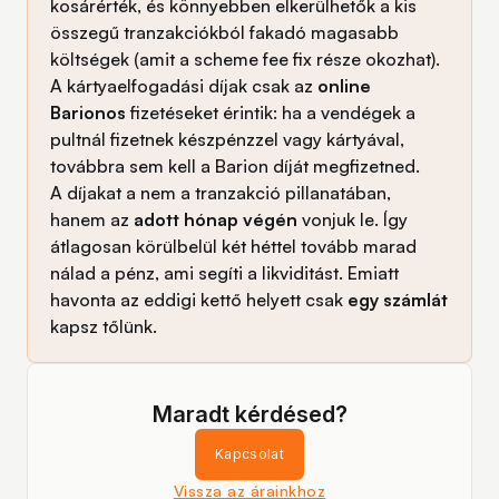
kosárérték, és könnyebben elkerülhetők a kis
összegű tranzakciókból fakadó magasabb
költségek (amit a scheme fee fix része okozhat).
A kártyaelfogadási díjak csak az
online
Barionos
fizetéseket érintik: ha a vendégek a
pultnál fizetnek készpénzzel vagy kártyával,
továbbra sem kell a Barion díját megfizetned.
A díjakat a nem a tranzakció pillanatában,
hanem az
adott hónap végén
vonjuk le. Így
átlagosan körülbelül két héttel tovább marad
nálad a pénz, ami segíti a likviditást. Emiatt
havonta az eddigi kettő helyett csak
egy számlát
kapsz tőlünk.
Maradt kérdésed?
Kapcsolat
Vissza az árainkhoz