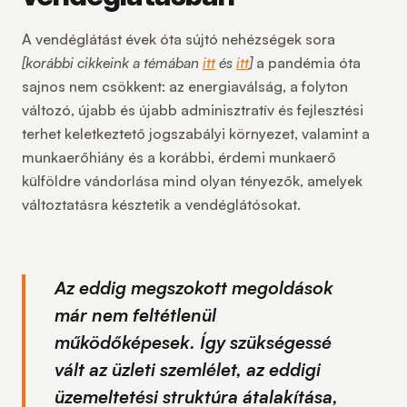
A vendéglátást évek óta sújtó nehézségek sora
[korábbi cikkeink a témában
itt
és
itt
]
a pandémia óta
sajnos nem csökkent: az energiaválság, a folyton
változó, újabb és újabb adminisztratív és fejlesztési
terhet keletkeztető jogszabályi környezet, valamint a
munkaerőhiány és a korábbi, érdemi munkaerő
külföldre vándorlása mind olyan tényezők, amelyek
változtatásra késztetik a vendéglátósokat.
Az eddig megszokott megoldások
már nem feltétlenül
működőképesek. Így szükségessé
vált az üzleti szemlélet, az eddigi
üzemeltetési struktúra átalakítása,