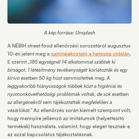
A kép forrása: Unsplash
A NÉBIH street food ellenőrzési sorozatáról augusztus
10-én jelent meg a
sajtótájékoztató a hatóság oldalán
.
E szerint
„185 egységnél 14 alkalommal szabtak ki
bírságot, 1 létesítmény tevékenységét korlátozták és egy
kirívó esetben 50 kg húst semmisítettek meg. A
leggyakoribb hiányosságok többek közt a higiéniai és
nyomonkövethetőségi problémák voltak, de sok esetben
az allergénekről sem tájékoztatták megfelelően a
vásárlókat.”
Az ellenőrzés során kiemelt szempont volt,
hogy mennyire jellemző az imitátumok (helyettesítő
termékek) használata, valamint, hogy eleget tesznek-e
az azzal kapcsolatos tájékoztatásnak.