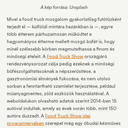
A kép forrása: Unsplash
Mivel a food truck mozgalom gyakorlatilag futótűzként
terjedt el – külföldi mintára hazánkban is –, egyre
több étterem párhuzamosan működtet a
hagyományos étterme mellett mozgó büfét is, hogy
minél szélesebb körben megmutathassa a finom és
minőségi ételeit. A
Food Truck Show
országjáró
rendezvénysorozat célja pedig ezeknek a minőségi
büfészolgáltatásoknak a népszerűsítése, a
gasztronómiai élmények fokozása, és nem utolsó
sorban a fenntartható szemlélet terjesztése, például
műanyagmentes, zöld eszközök használatával. A
weboldalukon olvasható adatok szerint 2014-ben 15
autóval indultak, amely az évek során több, mint 150
autóra duzzadt. A
Food Truck Show idei
programtervében
szerepel még egy óbudai kézműves