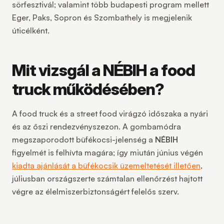
sörfesztivál; valamint több budapesti program mellett
Eger, Paks, Sopron és Szombathely is megjelenik
úticélként.
Mit vizsgál a NÉBIH a food
truck működésében?
A food truck és a street food virágzó időszaka a nyári
és az őszi rendezvényszezon. A gombamódra
megszaporodott büfékocsi-jelenség a
NÉBIH
figyelmét is felhívta magára; így miután június végén
kiadta ajánlását a büfékocsik üzemeltetését illetően
,
júliusban országszerte számtalan ellenőrzést hajtott
végre az élelmiszerbiztonságért felelős szerv.