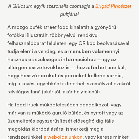
A QRiosum egyik szezonális csomagja a
Brigád Pincészet
pultjánál
A mozgó büfék street food kínálatát a gyönyörű
fotókkal illusztrált, többnyelvű, rendkívül
felhasználóbarát felületen, egy QR kód beolvasásával
tudja elérni a vendég, és
a menüben valamennyi
hasznos és szükséges információhoz – így az
allergén összetevőkhöz is – hozzáférhet anélkül,
hogy hosszú sorokat és perceket kellene várnia
,
míg a kevés, egyébként is leterhelt személyzet ezekről
felvilágosítaná (akár jól, akár helytelenül).
Ha food truck működtetésében gondolkozol, vagy
már van is működő guruló büféd, és nyitott vagy az
üzemeltetés egyszerűsítését elősegítő digitális
megoldás kipróbálására: ismerkedj meg a
rendszerünkkel
a weboldalunkon
, vagy keress minket