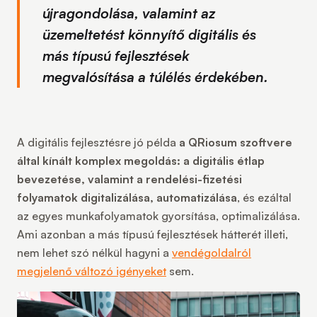
újragondolása, valamint az
üzemeltetést könnyítő digitális és
más típusú fejlesztések
megvalósítása a túlélés érdekében.
A digitális fejlesztésre jó példa
a QRiosum szoftvere
által kínált komplex megoldás: a digitális étlap
bevezetése, valamint a rendelési-fizetési
folyamatok digitalizálása, automatizálása
, és ezáltal
az egyes munkafolyamatok gyorsítása, optimalizálása.
Ami azonban a más típusú fejlesztések hátterét illeti,
nem lehet szó nélkül hagyni a
vendégoldalról
megjelenő változó igényeket
sem.