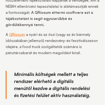
hozzáférhető tájékoztatást kapjanak a vendégek. Ám a
NÉBIH ellenőrzési tapasztalatai is alátámasztják ennek
a fontosságát.
A QRiosum éttermi szoftvere ezt a
tájékoztatást is segít egyszerűbbé és
gördülékennyé tenni.
A
QRiosum
a nyári és az őszi (vagy az év bármely
időszakában jellemző) rendezvény-és fesztiválszezon
idejére, a food truck szolgáltatók számára is
pénztárcabarát és modern megoldást kínál.
Minimális költségek mellett a teljes
rendszer elérhető a digitális
menütől kezdve a digitális rendelési
és fizetési felület aktív használatáig.