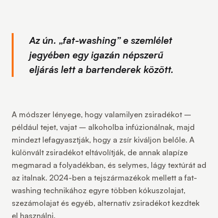
Az ún. „fat-washing” e szemlélet
jegyében egy igazán népszerű
eljárás lett a bartenderek között.
A módszer lényege, hogy valamilyen zsiradékot –
például tejet, vajat – alkoholba infúzionálnak, majd
mindezt lefagyasztják, hogy a zsír kiváljon belőle. A
különvált zsiradékot eltávolítják, de annak alapíze
megmarad a folyadékban, és selymes, lágy textúrát ad
az italnak. 2024-ben a tejszármazékok mellett a fat-
washing technikához egyre többen kókuszolajat,
szezámolajat és egyéb, alternatív zsiradékot kezdtek
el használni.