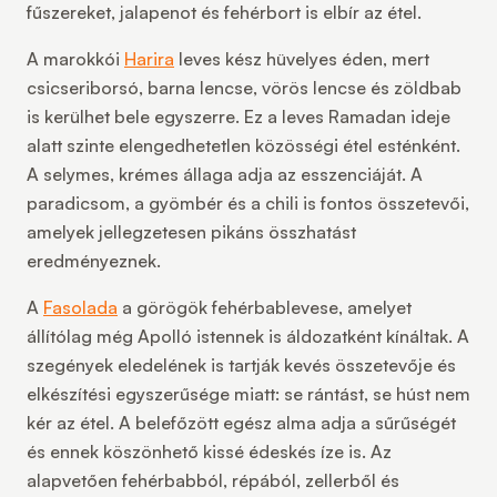
fűszereket, jalapenot és fehérbort is elbír az étel.
A
marokkói
Harira
leves kész hüvelyes éden, mert
csicseriborsó, barna lencse, vörös lencse és zöldbab
is kerülhet bele egyszerre. Ez a leves Ramadan ideje
alatt szinte elengedhetetlen közösségi étel esténként.
A selymes, krémes állaga adja az esszenciáját. A
paradicsom, a gyömbér és a chili is fontos összetevői,
amelyek jellegzetesen pikáns összhatást
eredményeznek.
A
Fasolada
a
görögök
fehérbablevese, amelyet
állítólag még Apolló istennek is áldozatként kínáltak. A
szegények eledelének is tartják kevés összetevője és
elkészítési egyszerűsége miatt: se rántást, se húst nem
kér az étel. A belefőzött egész alma adja a sűrűségét
és ennek köszönhető kissé édeskés íze is. Az
alapvetően fehérbabból, répából, zellerből és