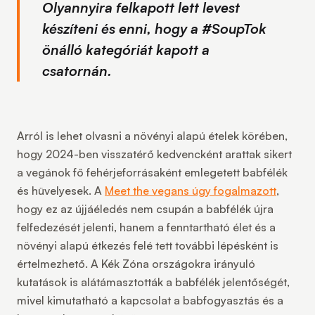
Olyannyira felkapott lett levest
készíteni és enni, hogy a #SoupTok
önálló kategóriát kapott a
csatornán.
Arról is lehet olvasni a növényi alapú ételek körében,
hogy 2024-ben visszatérő kedvencként arattak sikert
a vegánok fő fehérjeforrásaként emlegetett babfélék
és hüvelyesek. A
Meet the vegans úgy fogalmazott
,
hogy ez az újjáéledés nem csupán a babfélék újra
felfedezését jelenti, hanem a fenntartható élet és a
növényi alapú étkezés felé tett további lépésként is
értelmezhető. A Kék Zóna országokra irányuló
kutatások is alátámasztották a babfélék jelentőségét,
mivel kimutatható a kapcsolat a babfogyasztás és a