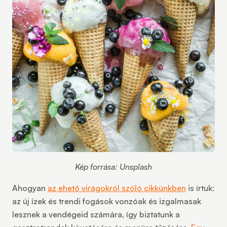
Kép forrása: Unsplash
Ahogyan
az ehető virágokról szóló cikkünkben
is írtuk:
az új ízek és trendi fogások vonzóak és izgalmasak
lesznek a vendégeid számára, így biztatunk a