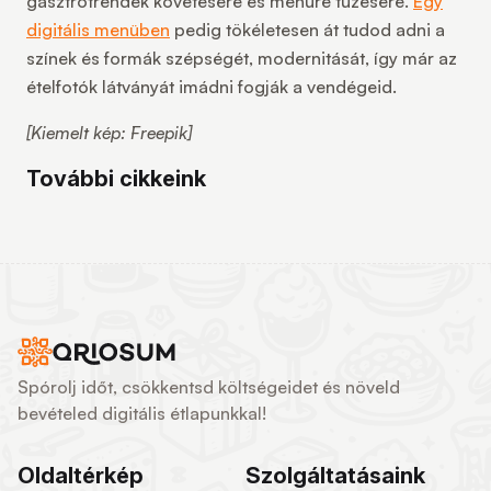
gasztrotrendek követésére és menüre tűzésére.
Egy
digitális menüben
pedig tökéletesen át tudod adni a
színek és formák szépségét, modernitását, így már az
ételfotók látványát imádni fogják a vendégeid.
[Kiemelt kép: Freepik]
További cikkeink
Spórolj időt, csökkentsd költségeidet és növeld
bevételed digitális étlapunkkal!
Oldaltérkép
Szolgáltatásaink