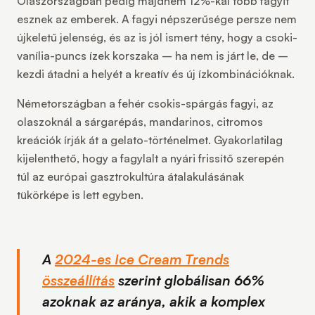
Olaszországban pedig majdnem 12%-kal több fagyit
esznek az emberek. A fagyi népszerűsége persze nem
újkeletű jelenség, és az is jól ismert tény, hogy a csoki-
vanília-puncs ízek korszaka – ha nem is járt le, de –
kezdi átadni a helyét a kreatív és új ízkombinációknak.
Németországban a fehér csokis-spárgás fagyi, az
olaszoknál a sárgarépás, mandarinos, citromos
kreációk írják át a gelato-történelmet. Gyakorlatilag
kijelenthető, hogy a fagylalt a nyári frissítő szerepén
túl az európai gasztrokultúra átalakulásának
tükörképe is lett egyben.
A
2024-es Ice Cream Trends
összeállítás
szerint globálisan 66%
azoknak az aránya, akik a komplex