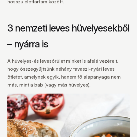
hosszú élettartam között.
3 nemzeti leves hüvelyesekből
– nyárra is
A hüvelyes-és levesőrület minket is afelé vezérelt,
hogy összegyűjtsünk néhány tavaszi-nyári leves
ötletet, amelynek egyik, hanem fő alapanyaga nem
más, mint a bab (vagy más hüvelyes).