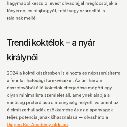
hagymából készülő levest olívaolajjal meglocsolják a
tányéron, és olajbogyót, fetát vagy szardellát is
tálalnak mellé.
Trendi koktélok – a nyár
királynői
2024 a koktélkészítésben is elhozta és népszerűsítette
a fenntarthatósági törekvéseket. Az ún. három
összetevőből álló koktélok elterjedése mögött egy
olyan minimalista szemlélet áll, amelynek alapja a
minőség preferálása a mennyiség helyett, valamint az
élelmiszerhulladék csökkentése és az alapanyagok
teljes potenciáljának kihasználása – olvasható a
Diageo Bar Academy oldalán
.