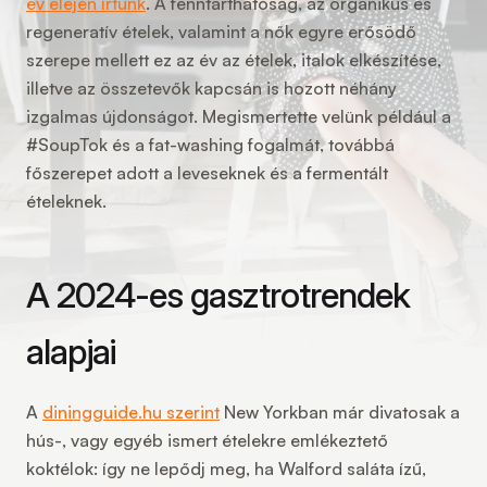
év elején írtunk
. A fenntarthatóság, az organikus és
regeneratív ételek, valamint a nők egyre erősödő
szerepe mellett ez az év az ételek, italok elkészítése,
illetve az összetevők kapcsán is hozott néhány
izgalmas újdonságot. Megismertette velünk például a
#SoupTok és a fat-washing fogalmát, továbbá
főszerepet adott a leveseknek és a fermentált
ételeknek.
A 2024-es gasztrotrendek
alapjai
A
diningguide.hu szerint
New Yorkban már divatosak a
hús-, vagy egyéb ismert ételekre emlékeztető
koktélok: így ne lepődj meg, ha Walford saláta ízű,