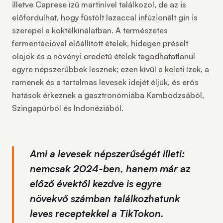
illetve Caprese ízű martinivel találkozol, de az is
előfordulhat, hogy füstölt lazaccal infúzionált gin is
szerepel a koktélkínálatban. A természetes
fermentációval előállított ételek, hidegen préselt
olajok és a növényi eredetű ételek tagadhatatlanul
egyre népszerűbbek lesznek; ezen kívül a keleti ízek, a
ramenek és a tartalmas levesek idejét éljük, és erős
hatások érkeznek a gasztronómiába Kambodzsából,
Szingapúrból és Indonéziából.
Ami a levesek népszerűségét illeti:
nemcsak 2024-ben, hanem már az
előző évektől kezdve is egyre
növekvő számban találkozhatunk
leves receptekkel a TikTokon.